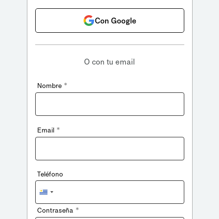
Con Google
O con tu email
*
Nombre
*
Email
Teléfono
Uruguay
+598
*
Contraseña