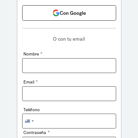
Con Google
O con tu email
*
Nombre
*
Email
Teléfono
Uruguay
+598
*
Contraseña