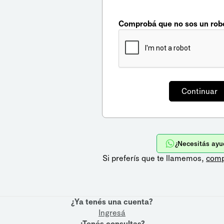
Comprobá que no sos un rob
¿Necesitás ayu
Si preferís que te llamemos,
comp
¿Ya tenés una cuenta?
Ingresá
¿Tenés consultas?