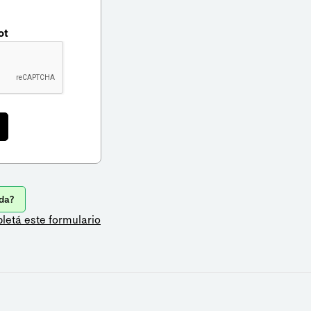
ot
da?
letá este formulario