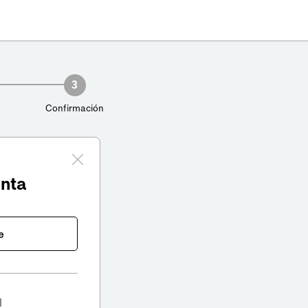
3
Confirmación
enta
e
l