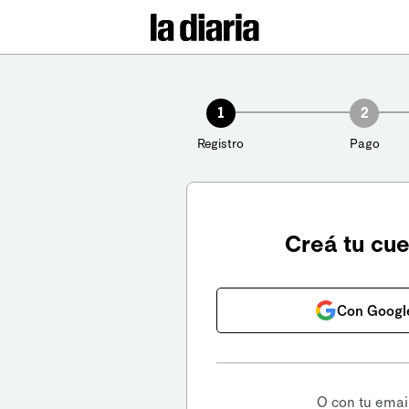
1
2
Registro
Pago
Creá tu cu
Con Googl
O con tu emai