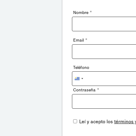
*
Nombre
*
Email
Teléfono
Uruguay
+598
*
Contraseña
Leí y acepto los
términos 