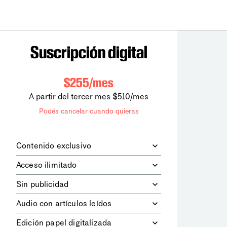
Suscripción digital
$255/mes
A partir del tercer mes $510/mes
Podés cancelar cuando quieras
Contenido exclusivo
Además de leer todos los contenidos
Acceso ilimitado
digitales de
la diaria
, podrás acceder a
los contenidos de Le Monde
Accedés sin límites a todos nuestros
Sin publicidad
diplomatique.
contenidos.
Navegá el sitio web sin espacios
Audio con artículos leídos
publicitarios.
Podrás escuchar los principales
Edición papel digitalizada
artículos del día, leídos por nuestro