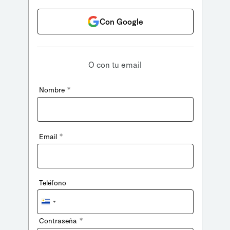
Con Google
O con tu email
*
Nombre
*
Email
Teléfono
Uruguay
+598
*
Contraseña