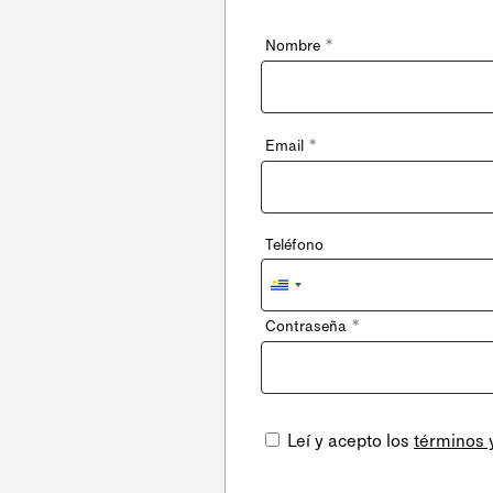
*
Nombre
*
Email
Teléfono
Uruguay
+598
*
Contraseña
Leí y acepto los
términos 