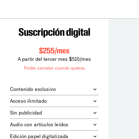
Suscripción digital
$255/mes
A partir del tercer mes $510/mes
Podés cancelar cuando quieras
Contenido exclusivo
Además de leer todos los contenidos
Acceso ilimitado
digitales de
la diaria
, podrás acceder a
los contenidos de Le Monde
Accedés sin límites a todos nuestros
Sin publicidad
diplomatique.
contenidos.
Navegá el sitio web sin espacios
Audio con artículos leídos
publicitarios.
Podrás escuchar los principales
Edición papel digitalizada
artículos del día, leídos por nuestro