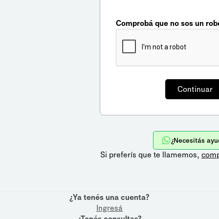
Comprobá que no sos un rob
¿Necesitás ayu
Si preferís que te llamemos,
comp
¿Ya tenés una cuenta?
Ingresá
¿Tenés consultas?