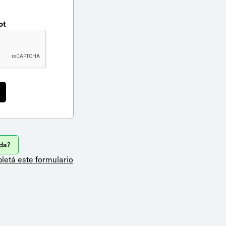
ot
da?
letá este formulario