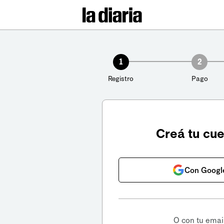
1
2
Registro
Pago
Creá tu cu
Con Googl
O con tu emai