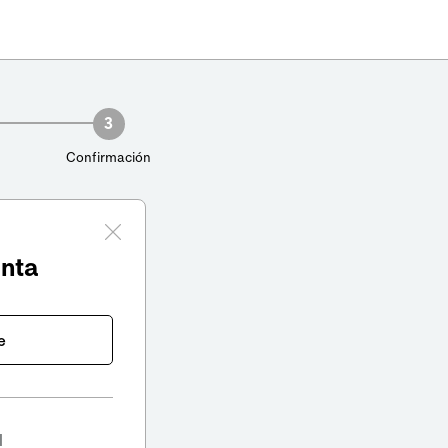
3
Confirmación
enta
e
l