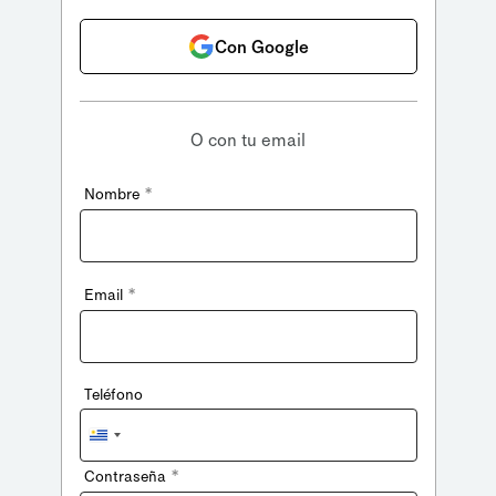
Con Google
O con tu email
*
Nombre
*
Email
Teléfono
Uruguay
+598
*
Contraseña