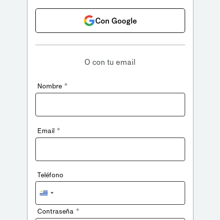
Con Google
O con tu email
*
Nombre
*
Email
Teléfono
Uruguay
+598
*
Contraseña