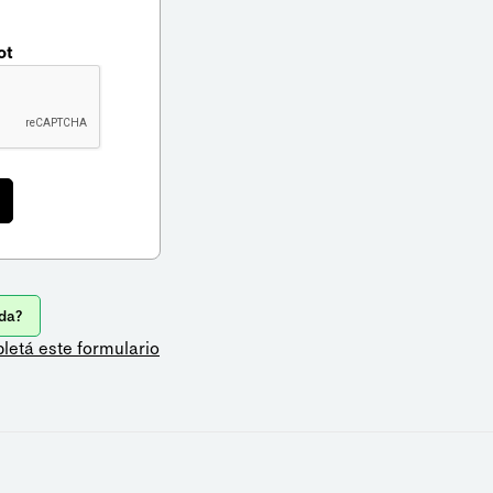
ot
da?
letá este formulario