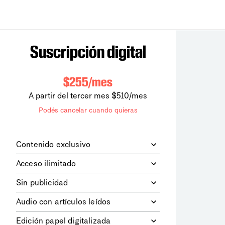
Suscripción digital
$255/mes
A partir del tercer mes $510/mes
Podés cancelar cuando quieras
Contenido exclusivo
Además de leer todos los contenidos
Acceso ilimitado
digitales de
la diaria
, podrás acceder a
los contenidos de Le Monde
Accedés sin límites a todos nuestros
Sin publicidad
diplomatique.
contenidos.
Navegá el sitio web sin espacios
Audio con artículos leídos
publicitarios.
Podrás escuchar los principales
Edición papel digitalizada
artículos del día, leídos por nuestro