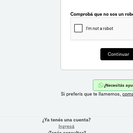
Comprobá que no sos un rob
¿Necesitás ayu
Si preferís que te llamemos,
comp
¿Ya tenés una cuenta?
Ingresá
¿Tenés consultas?