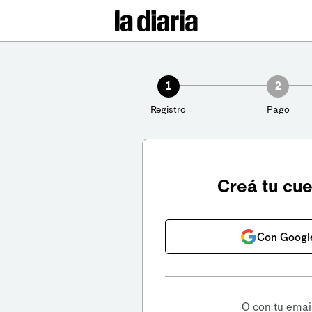
1
2
Registro
Pago
Creá tu cu
Con Googl
O con tu emai