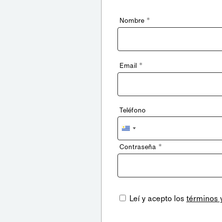
*
Nombre
*
Email
Teléfono
Uruguay
+598
*
Contraseña
Leí y acepto los
términos 