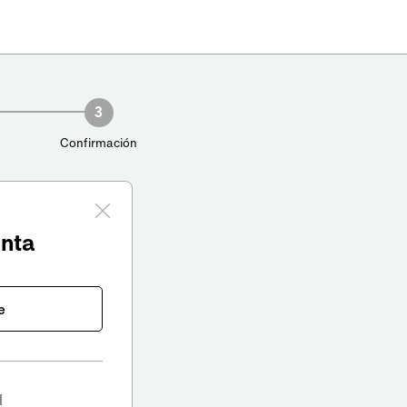
3
Confirmación
enta
e
l