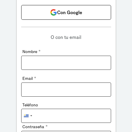
Con Google
O con tu email
*
Nombre
*
Email
Teléfono
Uruguay
+598
*
Contraseña