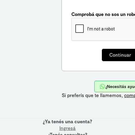
Comprobá que no sos un rob
¿Necesitás ayu
Si preferís que te llamemos,
comp
¿Ya tenés una cuenta?
Ingresá
¿Tenés consultas?