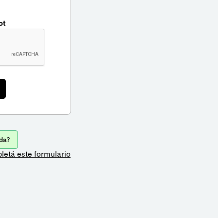
ot
da?
letá este formulario