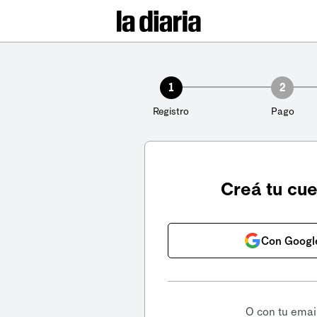
1
2
Registro
Pago
Creá tu cu
Con Googl
O con tu emai