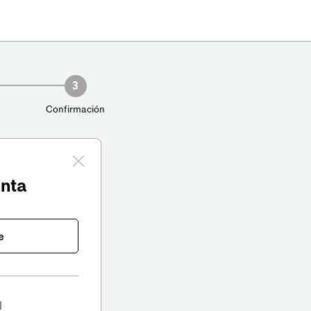
3
Confirmación
enta
e
l