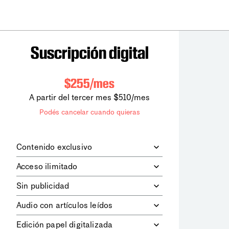
Suscripción digital
$255/mes
A partir del tercer mes $510/mes
Podés cancelar cuando quieras
Contenido exclusivo
Además de leer todos los contenidos
Acceso ilimitado
digitales de
la diaria
, podrás acceder a
los contenidos de Le Monde
Accedés sin límites a todos nuestros
Sin publicidad
diplomatique.
contenidos.
Navegá el sitio web sin espacios
Audio con artículos leídos
publicitarios.
Podrás escuchar los principales
Edición papel digitalizada
artículos del día, leídos por nuestro