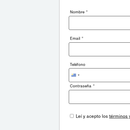
*
Nombre
*
Email
Teléfono
Uruguay
+598
*
Contraseña
Leí y acepto los
términos 