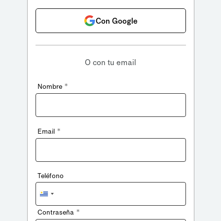
Con Google
O con tu email
*
Nombre
*
Email
Teléfono
Uruguay
+598
*
Contraseña