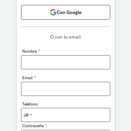
Con Google
O con tu email
*
Nombre
*
Email
Teléfono
Uruguay
+598
*
Contraseña