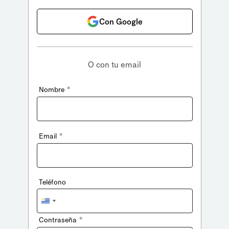
Con Google
O con tu email
*
Nombre
*
Email
Teléfono
Uruguay
+598
*
Contraseña