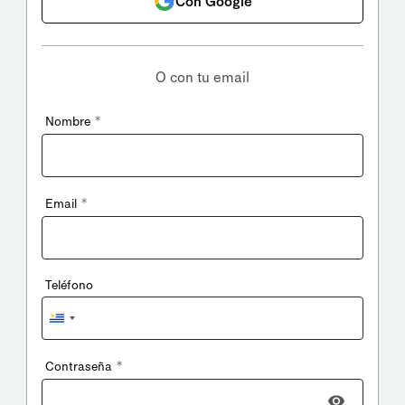
Con Google
O con tu email
*
Nombre
*
Email
Teléfono
Uruguay
+598
*
Contraseña