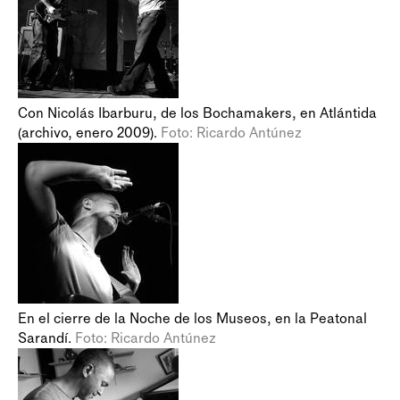
Con Nicolás Ibarburu, de los Bochamakers, en Atlántida
(archivo, enero 2009).
Foto: Ricardo Antúnez
En el cierre de la Noche de los Museos, en la Peatonal
Sarandí.
Foto: Ricardo Antúnez