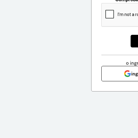
o ing
in