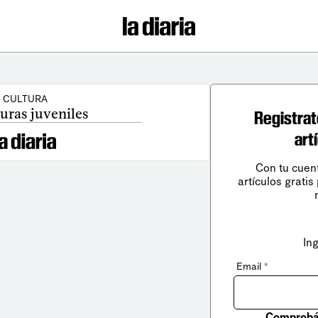
CULTURA
uras juveniles
Registrat
art
Con tu cuen
artículos gratis
In
Email
*
Comprobá 