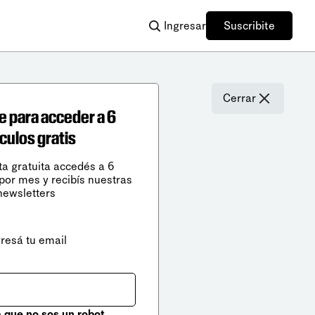
Ingresar
Suscribite
Cerrar
e para acceder a 6
ículos gratis
ta gratuita accedés a 6
 por mes y recibís nuestras
newsletters
gresá tu email
que no sos un robot