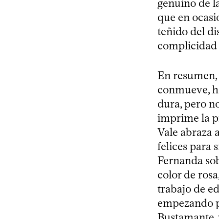
genuino de la
que en ocasi
teñido del di
complicidad y
En resumen
conmueve, ha
dura, pero no
imprime la pr
Vale abraza a
felices para 
Fernanda sob
color de ros
trabajo de ed
empezando po
Bustamante, y