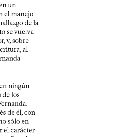
 en un
en el manejo
hallazgo de la
xto se vuelva
, y, sobre
ritura, al
ernanda
 en ningún
 de los
Fernanda.
és de él, con
 no sólo en
 el carácter