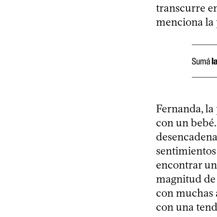
transcurre en
menciona la 
Sumá
l
Fernanda, la
con un bebé.
desencadena 
sentimientos
encontrar una
magnitud de l
con muchas ar
con una tend