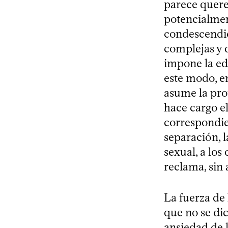
parece quere
potencialmen
condescendie
complejas y d
impone la eda
este modo, e
asume la prot
hace cargo e
correspondie
separación, l
sexual, a los
reclama, sin
La fuerza de 
que no se dic
ansiedad de l