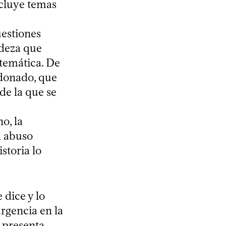
xcluye temas
uestiones
adeza que
 temática. De
ndonado, que
(de la que se
o, la
el abuso
storia lo
 dice y lo
urgencia en la
 presenta,