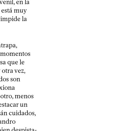
enil, en la
s está muy
, impide la
trapa,
or momentos
sa que le
 otra vez,
odos son
exiona
 otro, menos
estacar un
tán cuidados,
eandro
bien despista-