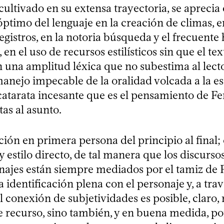
 cultivado en su extensa trayectoria, se aprecia
óptimo del lenguaje en la creación de climas, 
egistros, en la notoria búsqueda y el frecuente 
, en el uso de recursos estilísticos sin que el te
 una amplitud léxica que no subestima al lector
anejo impecable de la oralidad volcada a la esc
 catarata incesante que es el pensamiento de F
as al asunto.
ción en primera persona del principio al final;
stilo directo, de tal manera que los discursos
ajes están siempre mediados por el tamiz de 
la identificación plena con el personaje y, a trav
Tal conexión de subjetividades es posible, claro,
e recurso, sino también, y en buena medida, por