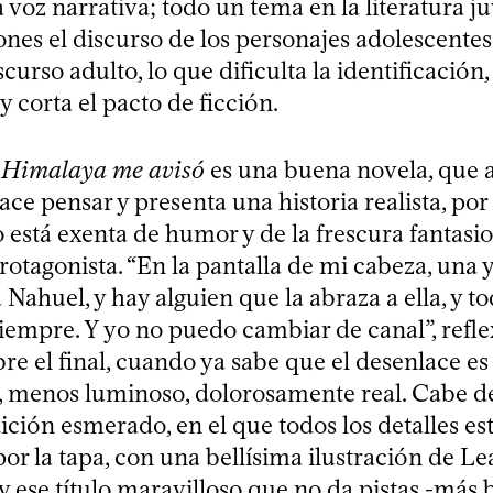
 voz narrativa; todo un tema en la literatura juv
ones el discurso de los personajes adolescente
scurso adulto, lo que dificulta la identificación
 corta el pacto de ficción.
,
Himalaya me avisó
es una buena novela, que a
ce pensar y presenta una historia realista, p
 está exenta de humor y de la frescura fantasio
otagonista. “En la pantalla de mi cabeza, una y
 Nahuel, y hay alguien que la abraza a ella, y t
siempre. Y yo no puedo cambiar de canal”, refl
re el final, cuando ya sabe que el desenlace es
a, menos luminoso, dolorosamente real. Cabe d
ición esmerado, en el que todos los detalles es
r la tapa, con una bellísima ilustración de L
 ese título maravilloso que no da pistas -más 