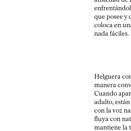
enfrentándola
que posee y c
coloca en un
nada fáciles.
Helguera con
manera convin
Cuando apare
adulto, está
con la voz na
fluya con nat
mantiene la 