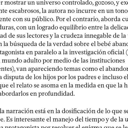
r mostrar un universo controlado, gozoso, y e
te escabrosos, la autora no incurre en un tono
nte con su público. Por el contrario, aborda c
uras, con un logrado equilibrio entre la delic
d de sus lectores y la crudeza innegable de la
n la búsqueda de la verdad sobre el bebé aba
agonista en paralelo a la investigación oficial 
l mundo adulto por medio de las instituciones
ntes), van apareciendo temas como el abandon
a disputa de los hijos por los padres e incluso 
 que el relato se asoma en la medida en que la hi
 abordarlos en profundidad.
la narración está en la dosificación de lo que se
e. Es interesante el manejo del tiempo y de la 
a protagonista por resolver el enigma que se le