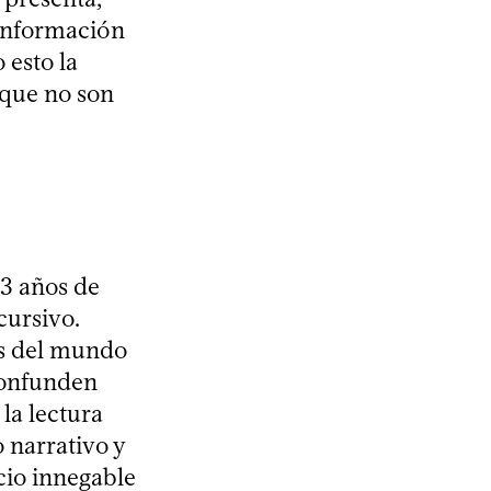
 información
 esto la
 que no son
13 años de
cursivo.
es del mundo
confunden
 la lectura
 narrativo y
cio innegable