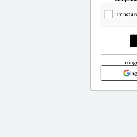
o ing
in