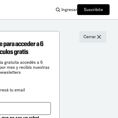
Ingresar
Suscribite
Cerrar
e para acceder a 6
ículos gratis
ta gratuita accedés a 6
 por mes y recibís nuestras
newsletters
gresá tu email
que no sos un robot