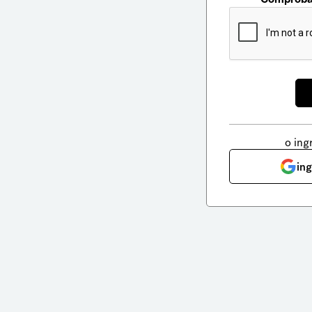
o ing
in