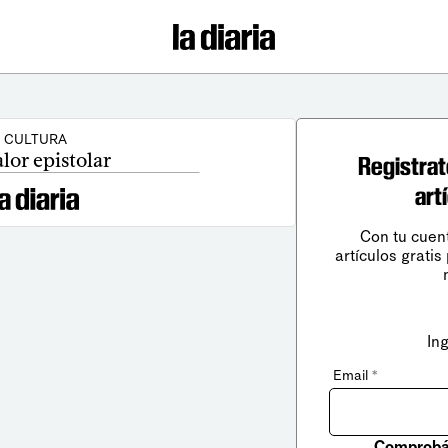
CULTURA
alor epistolar
Registrat
art
Con tu cuen
artículos gratis
In
Email
*
Comprobá 