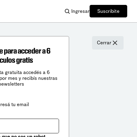
Ingresar
Suscribite
Cerrar
e para acceder a 6
ículos gratis
ta gratuita accedés a 6
 por mes y recibís nuestras
newsletters
gresá tu email
que no sos un robot