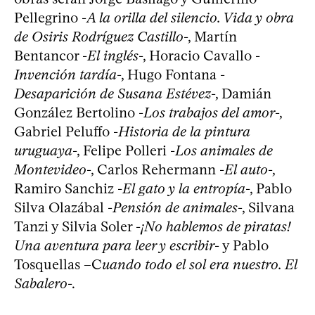
Pellegrino -
A la orilla del silencio. Vida y obra
de Osiris Rodríguez Castillo
-, Martín
Bentancor -
El inglés
-, Horacio Cavallo -
Invención tardía
-, Hugo Fontana -
Desaparición de Susana Estévez
-, Damián
González Bertolino -
Los trabajos del amor
-,
Gabriel Peluffo -
Historia de la pintura
uruguaya
-, Felipe Polleri -
Los animales de
Montevideo
-, Carlos Rehermann -
El auto
-,
Ramiro Sanchiz -
El gato y la entropía
-, Pablo
Silva Olazábal -
Pensión de animales
-, Silvana
Tanzi y Silvia Soler -
¡No hablemos de piratas!
Una aventura para leer y escribir
- y Pablo
Tosquellas –C
uando todo el sol era nuestro. El
Sabalero
-.