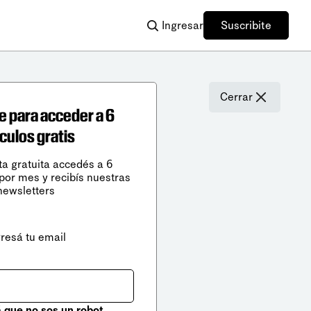
Ingresar
Suscribite
Cerrar
e para acceder a 6
ículos gratis
ta gratuita accedés a 6
 por mes y recibís nuestras
newsletters
gresá tu email
que no sos un robot