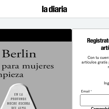
Registrat
art
Con tu cuen
artículos gratis
In
Email
*
Comprobá 