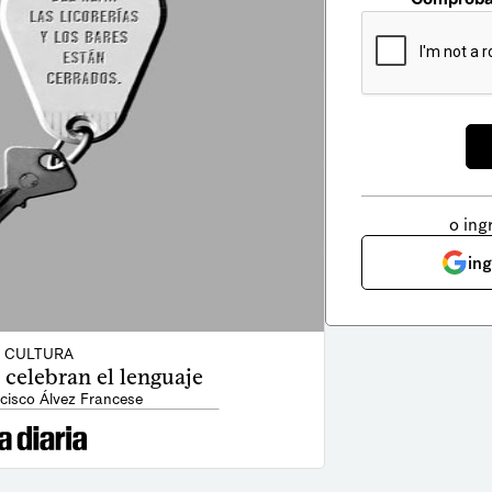
o ing
in
CULTURA
celebran el lenguaje
cisco Álvez Francese