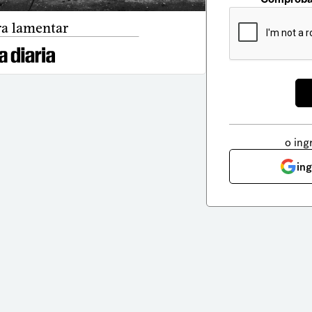
ra lamentar
o ing
in