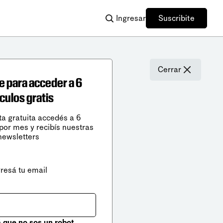
Ingresar
Suscribite
Cerrar
e para acceder a 6
ículos gratis
ta gratuita accedés a 6
 por mes y recibís nuestras
newsletters
gresá tu email
que no sos un robot