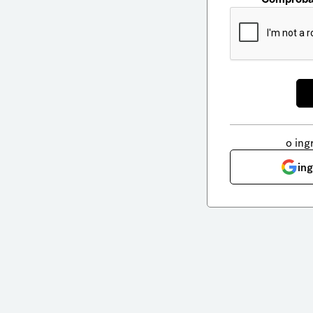
o ing
in