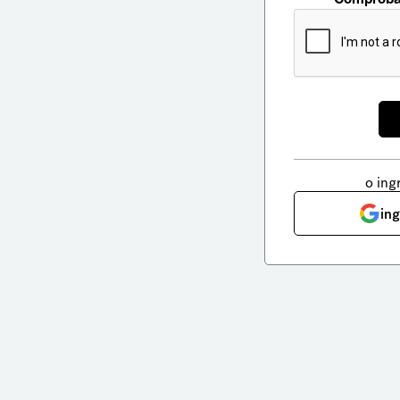
o ing
in