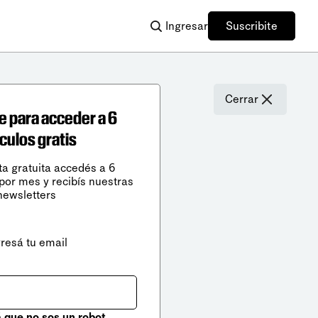
Ingresar
Suscribite
Cerrar
e para acceder a 6
ículos gratis
ta gratuita accedés a 6
 por mes y recibís nuestras
newsletters
gresá tu email
que no sos un robot