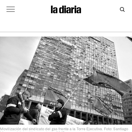
Movilización del sindicato del gas frente a la Torre Ejecutiva. Foto: Santiago