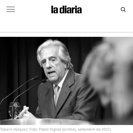
Tabaré Vázquez. Foto: Pablo Vignali (archivo, setiembre de 2017)