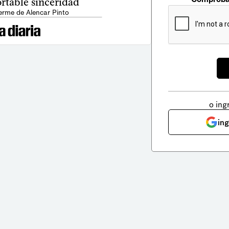
rtable sinceridad
erme de Alencar Pinto
o ing
in