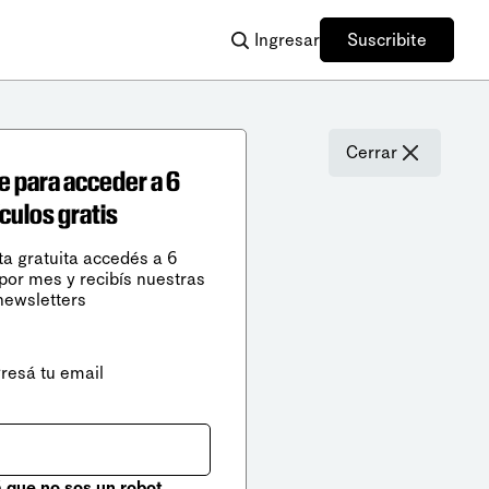
Ingresar
Suscribite
Cerrar
e para acceder a 6
ículos gratis
ta gratuita accedés a 6
 por mes y recibís nuestras
newsletters
gresá tu email
que no sos un robot