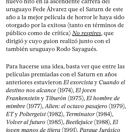
nuevo hito en la ascendente carrera del
uruguayo Fede Álvarez que el Saturn de este
año a la mejor película de horror le haya sido
otorgado por la exitosa (tanto en términos de
público como de crítica)
No respires
, que
dirigió y cuyo guion realizó junto con el
también uruguayo Rodo Sayagués.
Para hacerse una idea, basta ver que entre las
películas premiadas con el Saturn en años
anteriores estuvieron
El exorcista
y
Cuando el
destino nos alcance
(1974),
El joven
Frankenstein
y
Tiburón
(1975),
El hombre de
mimbre
(1977),
Alien: el octavo pasajero
(1979),
ET
y
Poltergeist
(1982),
Terminator
(1984),
Volver al futuro
(1985),
Beetlejuice
(1988),
El
joven manos de tijera
(1991),
Parque Jurásico