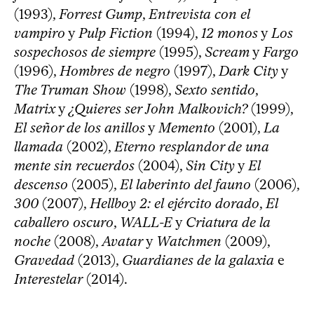
(1993),
Forrest Gump
,
Entrevista con el
vampiro
y
Pulp Fiction
(1994),
12 monos
y
Los
sospechosos de siempre
(1995),
Scream
y
Fargo
(1996),
Hombres de negro
(1997),
Dark City
y
The Truman Show
(1998),
Sexto sentido
,
Matrix
y
¿Quieres ser John Malkovich?
(1999),
El señor de los anillos
y
Memento
(2001),
La
llamada
(2002),
Eterno resplandor de una
mente sin recuerdos
(2004),
Sin City
y
El
descenso
(2005),
El laberinto del fauno
(2006),
300
(2007),
Hellboy 2: el ejército dorado
,
El
caballero oscuro
,
WALL-E
y
Criatura de la
noche
(2008),
Avatar
y
Watchmen
(2009),
Gravedad
(2013),
Guardianes de la galaxia
e
Interestelar
(2014).