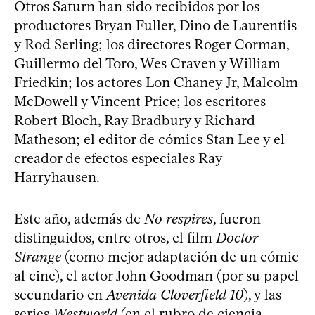
Otros Saturn han sido recibidos por los
productores Bryan Fuller, Dino de Laurentiis
y Rod Serling; los directores Roger Corman,
Guillermo del Toro, Wes Craven y William
Friedkin; los actores Lon Chaney Jr, Malcolm
McDowell y Vincent Price; los escritores
Robert Bloch, Ray Bradbury y Richard
Matheson; el editor de cómics Stan Lee y el
creador de efectos especiales Ray
Harryhausen.
Este año, además de
No respires
, fueron
distinguidos, entre otros, el film
Doctor
Strange
(como mejor adaptación de un cómic
al cine), el actor John Goodman (por su papel
secundario en
Avenida Cloverfield 10
), y las
series
Westworld
(en el rubro de ciencia