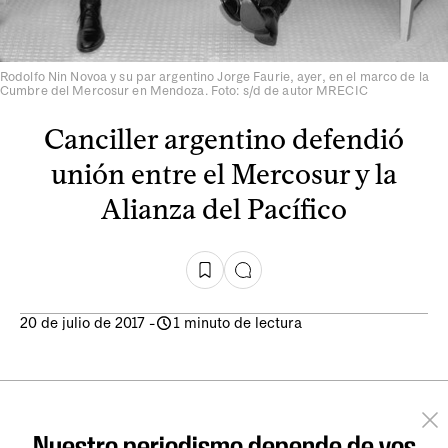
Rodolfo Nin Novoa y su par argentino Jorge Faurie, ayer, en el marco de la
Cumbre del Mercosur en Mendoza. Foto: s/d de autor MRECIC
Canciller argentino defendió
unión entre el Mercosur y la
Alianza del Pacífico
20 de julio de 2017
-
1 minuto de lectura
Nuestro periodismo depende de vos