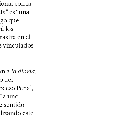
ional con la
sta” es “una
lgo que
á los
rastra en el
s vinculados
ón a
la diaria
,
o del
oceso Penal,
” a uno
se sentido
lizando este