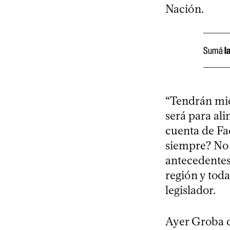
Nación.
Sumá
l
“Tendrán mie
será para al
cuenta de Fac
siempre? No s
antecedentes
región y toda
legislador.
Ayer Groba d