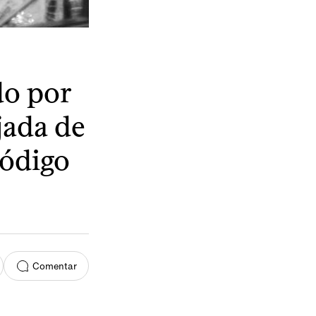
do por
jada de
Código
Comentar