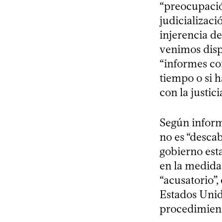
“preocupación
judicializació
injerencia d
venimos disp
“informes cor
tiempo o si 
con la justic
Según inform
no es “desca
gobierno est
en la medida
“acusatorio”,
Estados Unid
procedimien