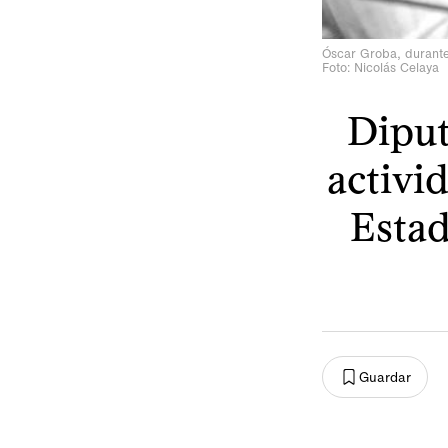
Óscar Groba, durante
Foto: Nicolás Celaya
Diput
activi
Estad
Guardar