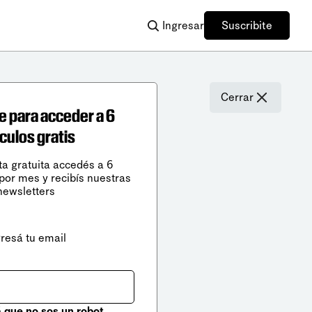
Ingresar
Suscribite
Cerrar
e para acceder a 6
ículos gratis
ta gratuita accedés a 6
 por mes y recibís nuestras
newsletters
gresá tu email
que no sos un robot