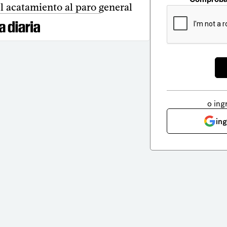
l acatamiento al paro general
o ing
in