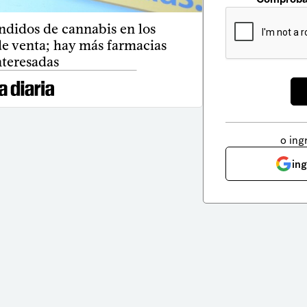
ndidos de cannabis en los
de venta; hay más farmacias
nteresadas
o ing
in