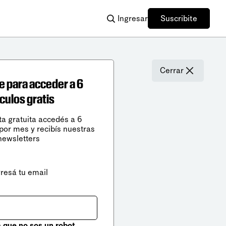
Ingresar
Suscribite
Cerrar
e para acceder a 6
ículos gratis
ta gratuita accedés a 6
 por mes y recibís nuestras
newsletters
gresá tu email
que no sos un robot