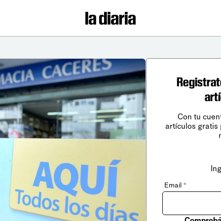
Registrat
art
Con tu cuen
artículos gratis
In
Email
*
Comprobá 