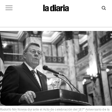
Rodolfo Nin Novoa durante el Acto de celebración del 187º Aniversario de la