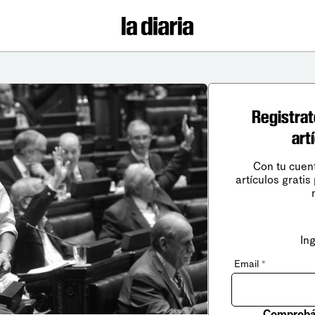
Registrat
art
Con tu cuen
artículos gratis
In
Email
*
Comprobá 