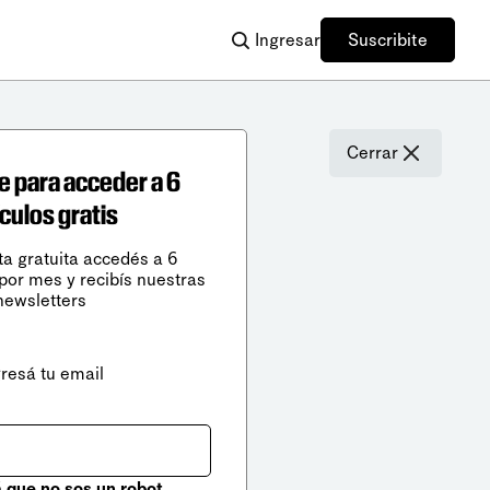
Ingresar
Suscribite
Cerrar
e para acceder a 6
ículos gratis
ta gratuita accedés a 6
 por mes y recibís nuestras
newsletters
gresá tu email
que no sos un robot