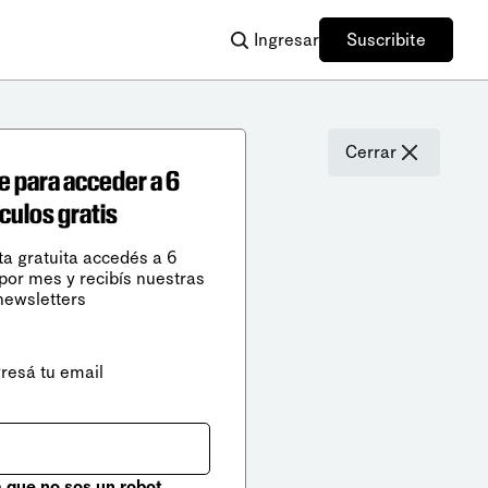
Ingresar
Suscribite
Cerrar
e para acceder a 6
ículos gratis
ta gratuita accedés a 6
 por mes y recibís nuestras
newsletters
gresá tu email
que no sos un robot