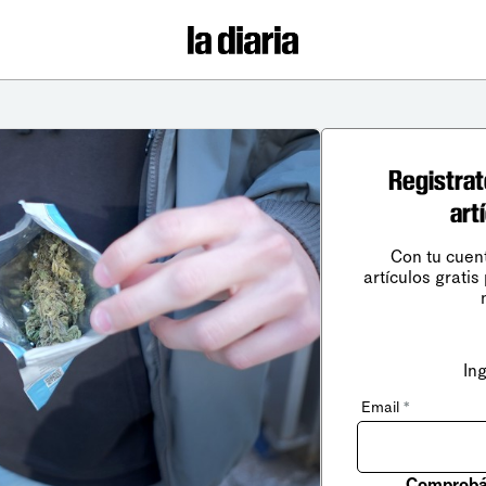
Registrat
art
Con tu cuen
artículos gratis
In
Email
*
Comprobá 