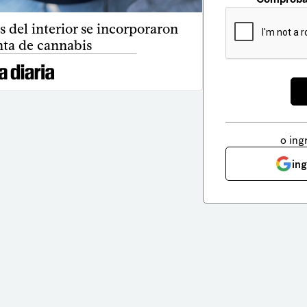
 del interior se incorporaron
nta de cannabis
o ing
in