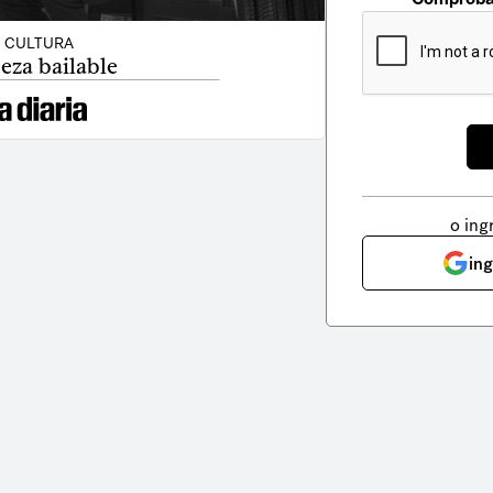
CULTURA
eza bailable
o ing
in