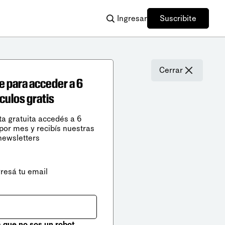
Ingresar
Suscribite
Cerrar
e para acceder a 6
ículos gratis
ta gratuita accedés a 6
 por mes y recibís nuestras
newsletters
gresá tu email
que no sos un robot