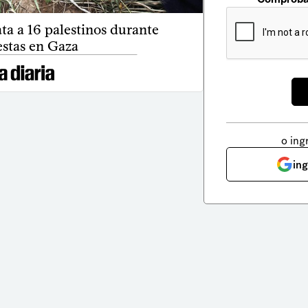
ata a 16 palestinos durante
estas en Gaza
o ing
in