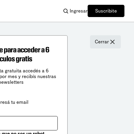
Ingresar
Suscribite
Cerrar
e para acceder a 6
ículos gratis
ta gratuita accedés a 6
 por mes y recibís nuestras
newsletters
gresá tu email
que no sos un robot