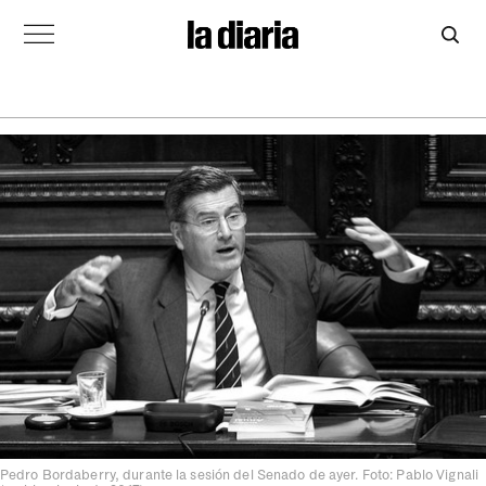
Pedro Bordaberry, durante la sesión del Senado de ayer. Foto: Pablo Vignali