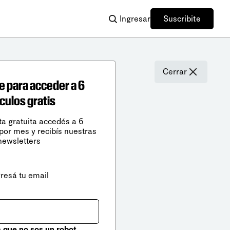
Ingresar
Suscribite
Cerrar
e para acceder a 6
ículos gratis
ta gratuita accedés a 6
 por mes y recibís nuestras
newsletters
gresá tu email
que no sos un robot