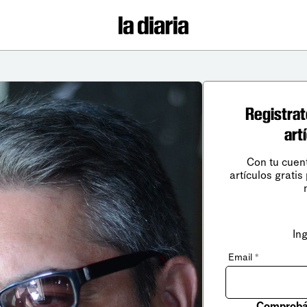
Registrat
art
Con tu cuen
artículos gratis
In
Email
*
Comprobá 