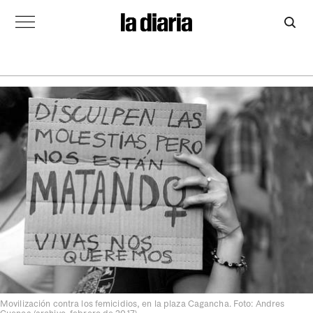
Movilización contra los femicidios, en la plaza Cagancha. Foto: Andres