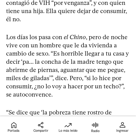
contagió de VIH “por venganza”, y con quien
tiene una hija. Ella quiere dejar de consumir,
él no.
Los días los pasa con
el Chino
, pero de noche
vive con un hombre que le da vivienda a
cambio de sexo. “Es horrible llegar a tu casa y
decir ‘pa... la concha de la madre tengo que
abrirme de piernas, aguantar que me pegue,
miles de giladas’”, dice. Pero, “si lo hice por
consumir, ¿no lo voy a hacer por un techo?”,
se autoconvence.
“Se dice que ‘la pobreza tiene rostro de
mujer’, pero esta expresión lejos está de
hacerle justicia a los niveles de castigo y
Portada
Compartir
Lo más leído
Ingresar
Radio