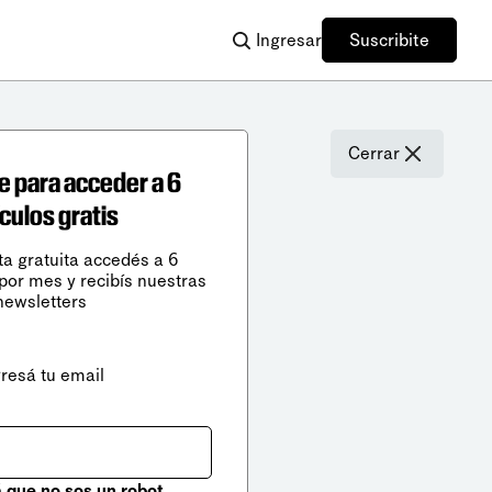
Ingresar
Suscribite
Cerrar
e para acceder a 6
ículos gratis
ta gratuita accedés a 6
 por mes y recibís nuestras
newsletters
gresá tu email
que no sos un robot