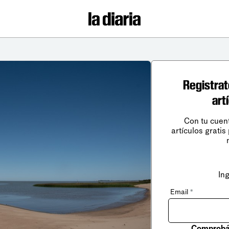
Registrat
art
Con tu cuen
artículos gratis
In
Email
*
Comprobá 