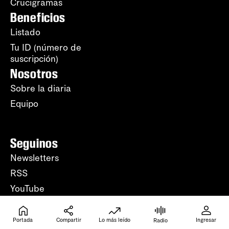
Crucigramas
Beneficios
Listado
Tu ID (número de
suscripción)
Nosotros
Sobre la diaria
Equipo
Seguinos
Newsletters
RSS
YouTube
WhatsApp
Instagram
Portada
Compartir
Lo más leído
Ingresar
Radio