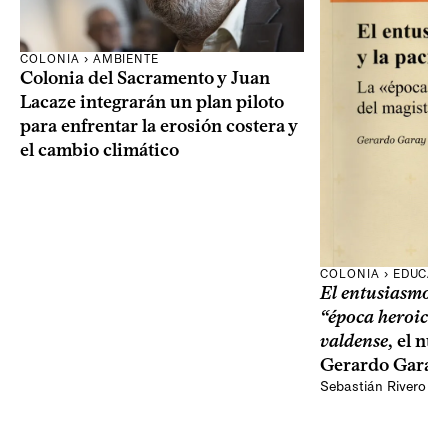
COLONIA › AMBIENTE
Colonia del Sacramento y Juan
Lacaze integrarán un plan piloto
para enfrentar la erosión costera y
el cambio climático
COLONIA › EDUCAC
El entusiasmo y 
“época heroica”
valdense
, el nu
Gerardo Garay
Sebastián Rivero Sc