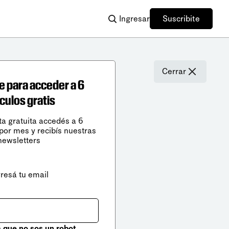
Ingresar
Suscribite
Cerrar
e para acceder a 6
ículos gratis
ta gratuita accedés a 6
 por mes y recibís nuestras
newsletters
gresá tu email
que no sos un robot