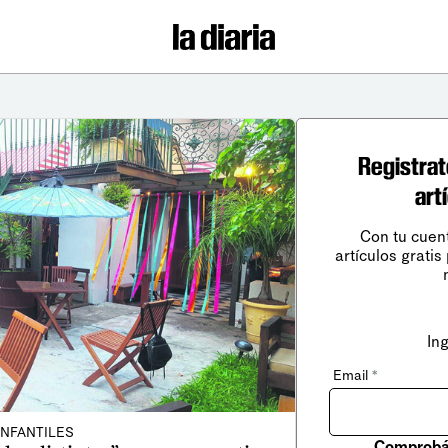
Registrat
art
Con tu cuen
artículos gratis
In
Email
*
INFANTILES
Comprobá 