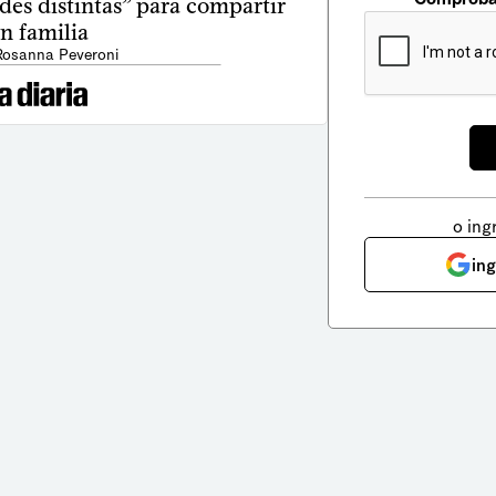
des distintas” para compartir
n familia
Rosanna Peveroni
o ing
in