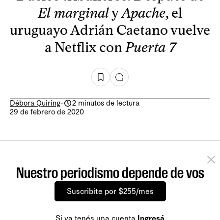
El marginal
y
Apache
, el
uruguayo Adrián Caetano vuelve
a Netflix con
Puerta 7
Débora Quiring
-
2 minutos de lectura
29 de febrero de 2020
Nuestro periodismo depende de vos
Suscribite por $255/mes
Si ya tenés una cuenta
Ingresá