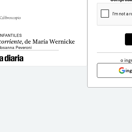
INFANTILES
orriente
, de María Wernicke
Rosanna Peveroni
o ing
in