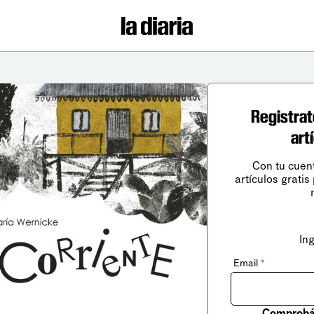
Registrat
art
Con tu cuen
artículos gratis
In
Email
*
Comprobá 