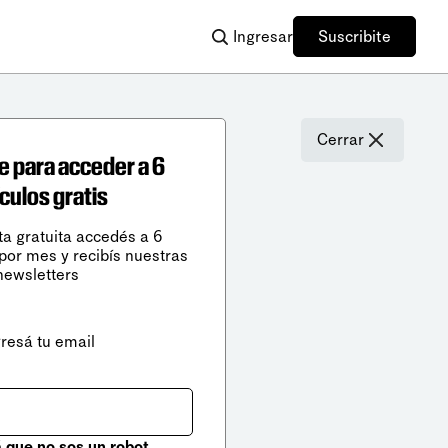
Ingresar
Suscribite
Cerrar
e para acceder a 6
ículos gratis
ta gratuita accedés a 6
 por mes y recibís nuestras
newsletters
gresá tu email
que no sos un robot