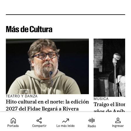
Más de Cultura
TEATRO Y DANZA
MÚSICA
Hito cultural en el norte: la edición
Traigo el litora
2027 del Fidae llegará a Rivera
años de Aníbal
Portada
Compartir
Lo más leído
Ingresar
Radio