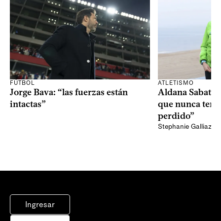
FÚTBOL
ATLETISMO
Jorge Bava: “las fuerzas están
Aldana Sabatel:
intactas”
que nunca tend
perdido”
Stephanie Galliazzi
Ingresar