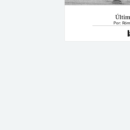
Últim
Por: Róm