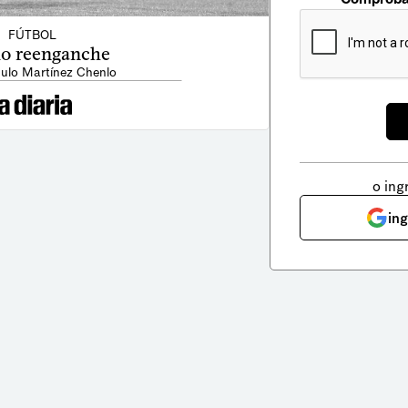
FÚTBOL
o reenganche
ulo Martínez Chenlo
o ing
in