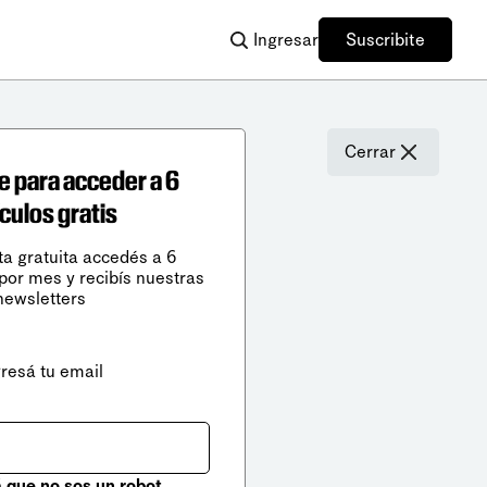
Ingresar
Suscribite
Cerrar
e para acceder a 6
ículos gratis
ta gratuita accedés a 6
 por mes y recibís nuestras
newsletters
gresá tu email
que no sos un robot